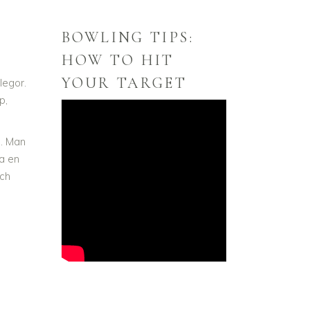
BOWLING TIPS:
HOW TO HIT
YOUR TARGET
llegor.
p,
n. Man
ra en
och