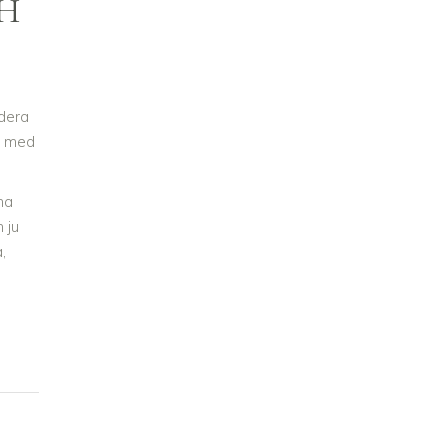
H
ndera
op med
na
 ju
,