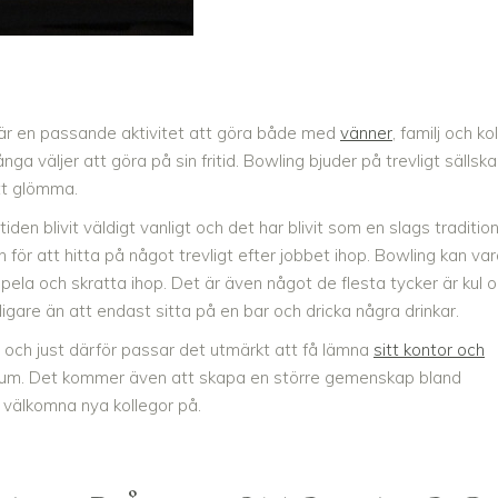
t är en passande aktivitet att göra både med
vänner
, familj och ko
a väljer att göra på sin fritid. Bowling bjuder på trevligt sällska
tt glömma.
en blivit väldigt vanligt och det har blivit som en slags traditio
n för att hitta på något trevligt efter jobbet ihop. Bowling kan va
spela och skratta ihop. Det är även något de flesta tycker är kul 
igare än att endast sitta på en bar och dricka några drinkar.
, och just därför passar det utmärkt att få lämna
sitt kontor och
rum. Det kommer även att skapa en större gemenskap bland
t välkomna nya kollegor på.