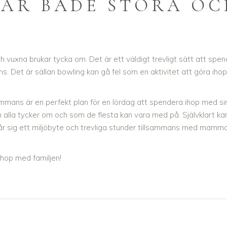
SAR BÅDE STORA OC
 vuxna brukar tycka om. Det är ett väldigt trevligt sätt att spe
s. Det är sällan bowling kan gå fel som en aktivitet att göra ih
sammans är en perfekt plan för en lördag att spendera ihop med si
alla tycker om och som de flesta kan vara med på. Självklart kan
får sig ett miljöbyte och trevliga stunder tillsammans med mamma
ihop med familjen!