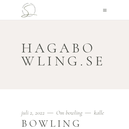
HAGABO
WLING.SE
juli 2, 2022
Om bowling
kalle
BOWLING