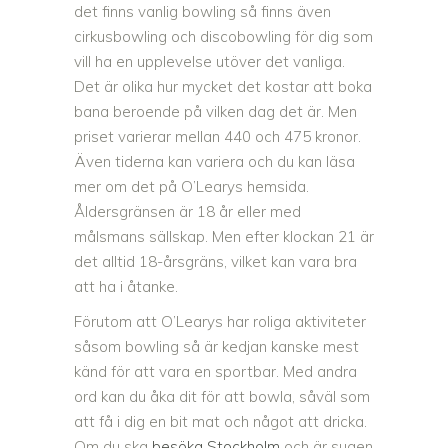
det finns vanlig bowling så finns även
cirkusbowling och discobowling för dig som
vill ha en upplevelse utöver det vanliga.
Det är olika hur mycket det kostar att boka
bana beroende på vilken dag det är. Men
priset varierar mellan 440 och 475 kronor.
Även tiderna kan variera och du kan läsa
mer om det på O’Learys hemsida.
Åldersgränsen är 18 år eller med
målsmans sällskap. Men efter klockan 21 är
det alltid 18-årsgräns, vilket kan vara bra
att ha i åtanke.
Förutom att O’Learys har roliga aktiviteter
såsom bowling så är kedjan kanske mest
känd för att vara en sportbar. Med andra
ord kan du åka dit för att bowla, såväl som
att få i dig en bit mat och något att dricka.
Om du ska
besöka Stockholm
och är sugen