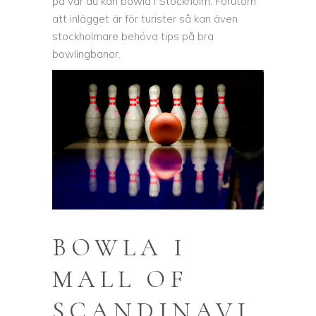
på var du kan bowla i Stockholm. Förutom
att inlägget är för turister så kan även
stockholmare behöva tips på bra
bowlingbanor.
BOWLA I
MALL OF
SCANDINAVI